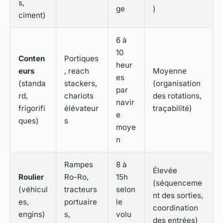
s,
ge
)
ciment)
6 à
10
Conten
Portiques
heur
eurs
, reach
Moyenne
es
(standa
stackers,
(organisation
par
rd,
chariots
des rotations,
navir
frigorifi
élévateur
traçabilité)
e
ques)
s
moye
n
Rampes
8 à
Élevée
Roulier
Ro-Ro,
15h
(séquenceme
(véhicul
tracteurs
selon
nt des sorties,
es,
portuaire
le
coordination
engins)
s,
volu
des entrées)