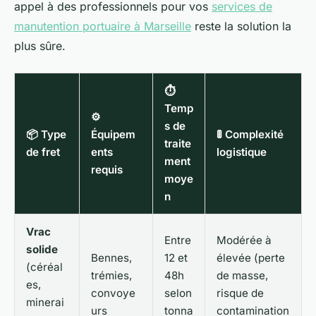
appel à des professionnels pour vos
services de
manutention portuaire à Marseille
reste la solution la
plus sûre.
⏱
Temp
⚙️
s de
📦 Type
Équipem
🚦 Complexité
traite
de fret
ents
logistique
ment
requis
moye
n
Vrac
Entre
Modérée à
solide
Bennes,
12 et
élevée (perte
(céréal
trémies,
48h
de masse,
es,
convoye
selon
risque de
minerai
urs
tonna
contamination