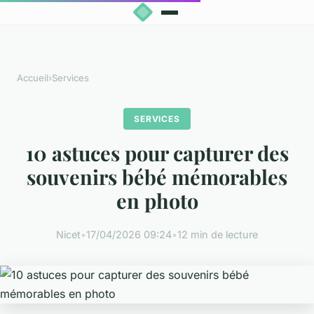
Accueil
›
Services
SERVICES
10 astuces pour capturer des
souvenirs bébé mémorables
en photo
Nicet
•
17/04/2026 09:24
•
12 min de lecture