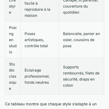
Life
Canapé, lit parental,
facile à
styl
couverture du
reproduire à la
e
quotidien
maison
Posi
ng
Poses
Balancelle, panier en
en
artistiques,
osier, coussins de
stud
contrôle total
pose
io
Stu
Supports
dio
Éclairage
rembourrés, filets de
clas
professionnel,
sécurité, draps en
siqu
fonds neutres
coton
e
Ce tableau montre que chaque style s’adapte à un