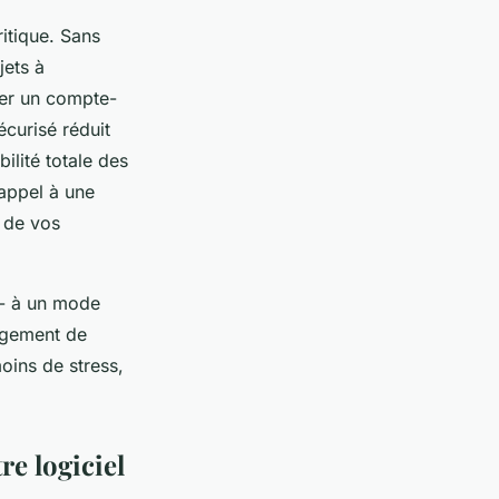
itique. Sans
jets à
yer un compte-
écurisé réduit
bilité totale des
 appel à une
 de vos
r - à un mode
angement de
oins de stress,
re logiciel