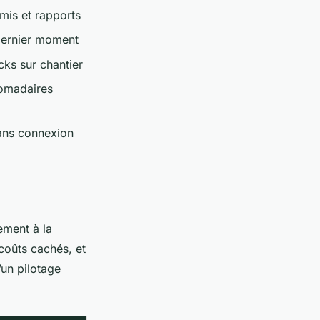
mis et rapports
 dernier moment
cks sur chantier
domadaires
sans connexion
ement à la
 coûts cachés, et
’un pilotage