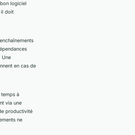
n bon
logiciel
il doit
s enchaînements
 dépendances
. Une
ennent en cas de
e temps à
nt via une
e productivité
sements ne