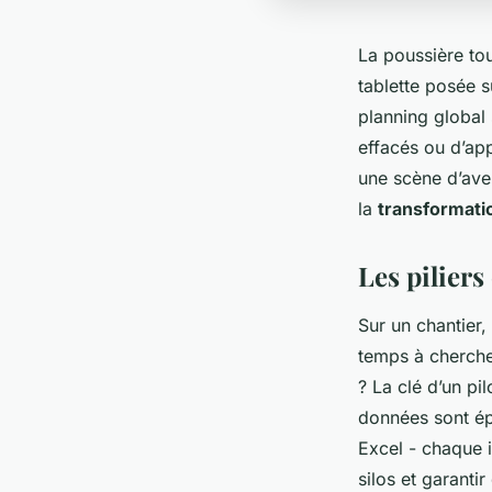
La poussière tou
tablette posée s
planning global 
effacés ou d’app
une scène d’aven
la
transformat
Les pilier
Sur un chantier
temps à cherche
? La clé d’un pi
données sont épa
Excel - chaque i
silos et garanti