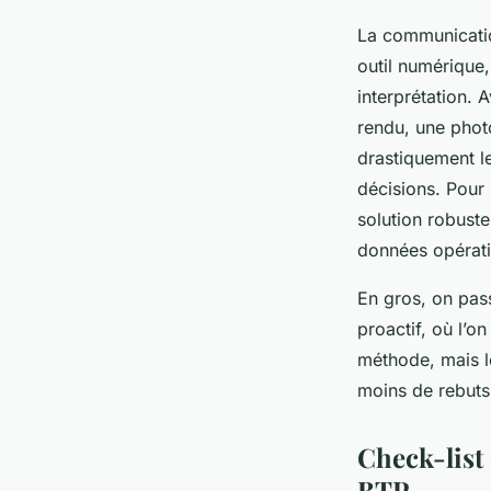
La communication
outil numérique,
interprétation. 
rendu, une photo
drastiquement les
décisions. Pour 
solution robus
données opérati
En gros, on pass
proactif, où l’o
méthode, mais le
moins de rebuts
Check-list 
BTP