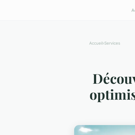
A
Accueil
›
Services
Découv
optimis