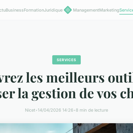
ctu
Business
Formation
Juridique
Management
Marketing
Servic
SERVICES
rez les meilleurs outi
er la gestion de vos c
Nicet
•
14/04/2026 14:26
•
8 min de lecture