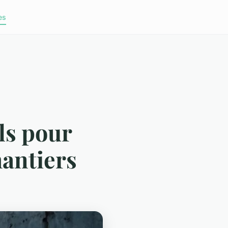
es
ls pour
hantiers