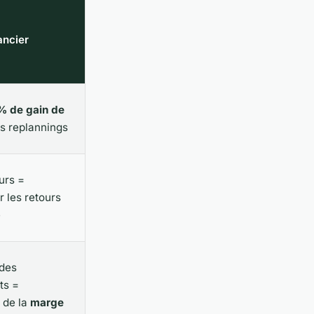
ancier
% de gain de
es replannings
urs =
 les retours
e
 des
ts =
 de la
marge