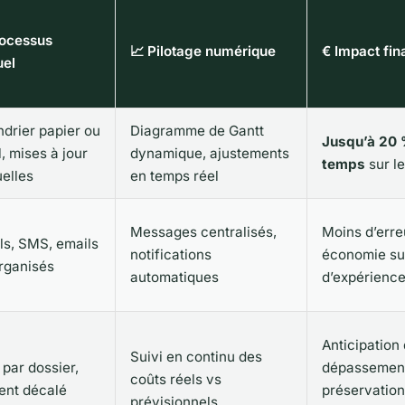
rocessus
📈 Pilotage numérique
€ Impact fin
el
drier papier ou
Diagramme de Gantt
Jusqu’à 20 
, mises à jour
dynamique, ajustements
temps
sur l
elles
en temps réel
Messages centralisés,
Moins d’erre
ls, SMS, emails
notifications
économie sur
rganisés
automatiques
d’expérienc
Anticipation
Suivi en continu des
 par dossier,
dépassemen
coûts réels vs
ent décalé
préservation
prévisionnels