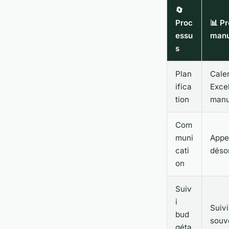
🔄
Proc
📊 P
essu
manu
s
Plan
Calen
ifica
Excel
tion
manu
Com
muni
Appe
cati
déso
on
Suiv
i
Suivi
bud
souv
géta