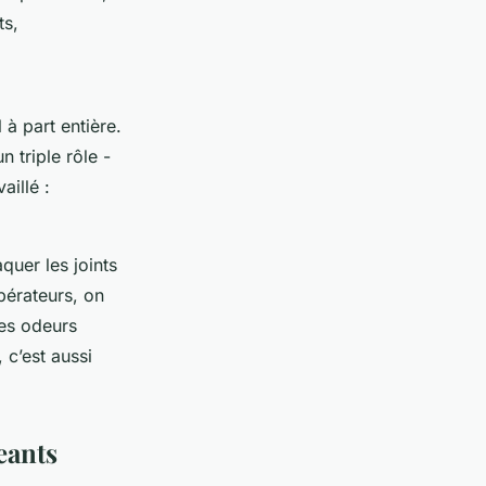
ts,
 à part entière.
n triple rôle -
aillé :
quer les joints
opérateurs, on
des odeurs
, c’est aussi
eants