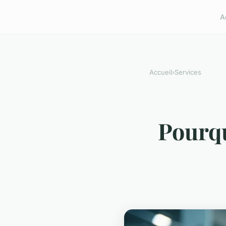
A
Accueil
›
Services
Pourqu