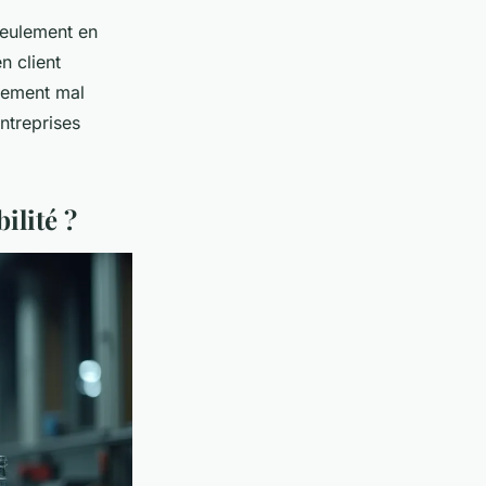
seulement en
n client
ttement mal
ntreprises
ilité ?