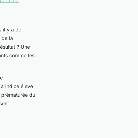
ubrifiant
 il y a de
 de la
ésultat ? Une
ants comme les
ne
 à indice élevé
on prématurée du
sent