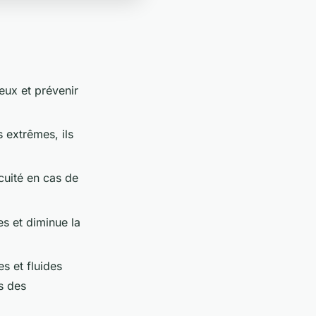
eux et prévenir
 extrêmes, ils
ocuité en cas de
es et diminue la
s et fluides
s des