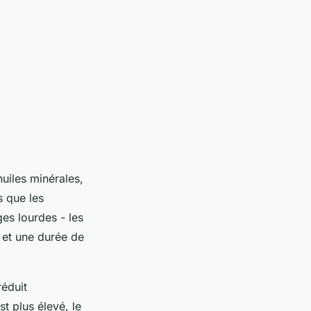
huiles minérales,
s que les
es lourdes - les
 et une durée de
réduit
st plus élevé, le