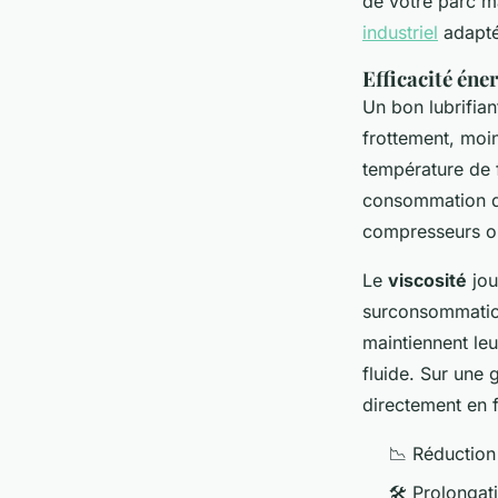
de votre parc m
industriel
adapté
Efficacité én
Un bon lubrifian
frottement, moin
température de 
consommation d'
compresseurs o
Le
viscosité
jou
surconsommation 
maintiennent leu
fluide. Sur une 
directement en 
📉 Réductio
🛠️ Prolongat