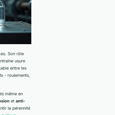
aces. Son rôle
ntraîne usure
able entre les
ts - roulements,
ents même en
osion
et
anti-
ntir la pérennité