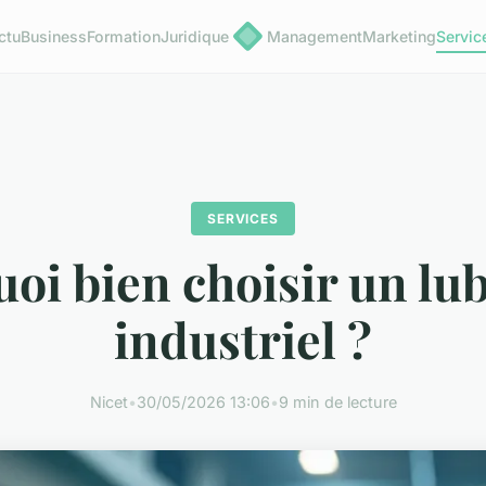
ctu
Business
Formation
Juridique
Management
Marketing
Servic
SERVICES
oi bien choisir un lub
industriel ?
Nicet
•
30/05/2026 13:06
•
9 min de lecture