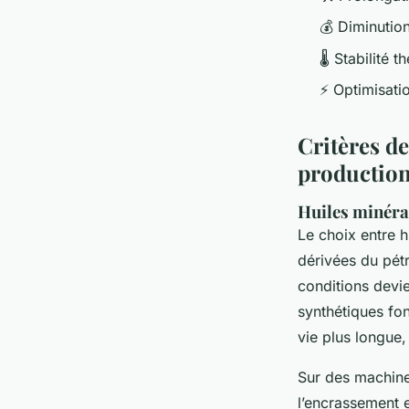
💰 Diminutio
🌡️ Stabilité 
⚡ Optimisati
Critères d
productio
Huiles minéral
Le choix entre h
dérivées du pét
conditions devi
synthétiques fon
vie plus longue
Sur des machines
l’encrassement et