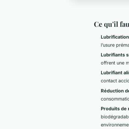
Ce qu'il f
Lubrification
l’usure prém
Lubrifiants 
offrent une m
Lubrifiant a
contact accid
Réduction d
consommation
Produits de 
biodégradabl
environnemen