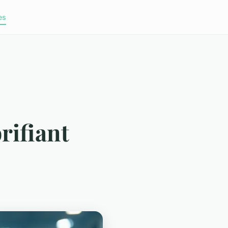
es
rifiant