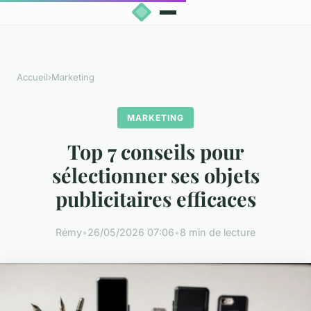
Accueil
›
Marketing
MARKETING
Top 7 conseils pour
sélectionner ses objets
publicitaires efficaces
Rémy
•
26/05/2026 07:06
•
8 min de lecture