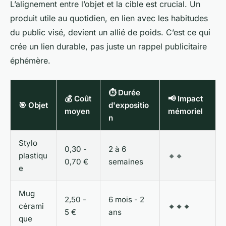
L’alignement entre l’objet et la cible est crucial. Un
produit utile au quotidien, en lien avec les habitudes
du public visé, devient un allié de poids. C’est ce qui
crée un lien durable, pas juste un rappel publicitaire
éphémère.
⏱️ Durée
💰 Coût
📢 Impact
🎯 Objet
d'expositio
moyen
mémoriel
n
Stylo
0,30 -
2 à 6
plastiqu
🔸🔸
0,70 €
semaines
e
Mug
2,50 -
6 mois - 2
cérami
🔸🔸🔸
5 €
ans
que